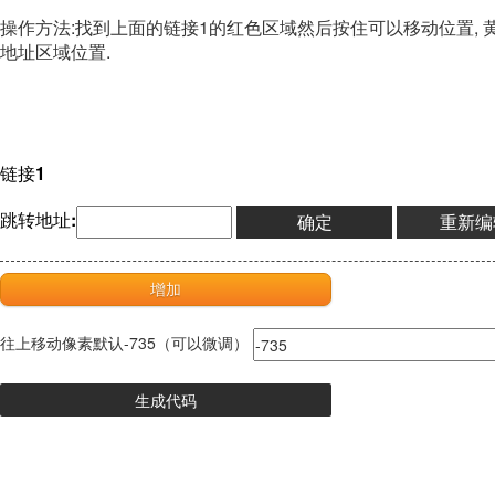
操作方法:找到上面的链接1的红色区域然后按住可以移动位置,
地址区域位置.
链接1
跳转地址:
往上移动像素默认-735（可以微调）