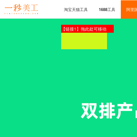
淘宝天猫工具
1688工具
阿里
【链接1】拖此处可移动