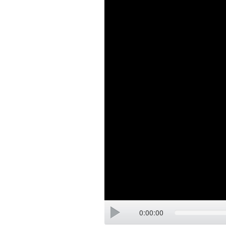
0:00:00