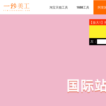
淘宝天猫工具
1688工具
阿里
【放大1】
左：