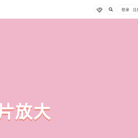
登录
|
注