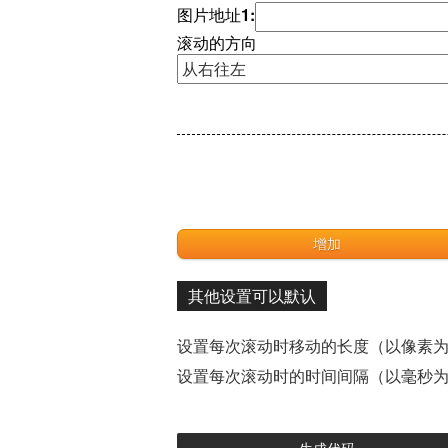
图片地址1:
滚动的方向
其他设置可以默认
设置每次滚动时移动的长度（以像素
设置每次滚动时的时间间隔（以毫秒