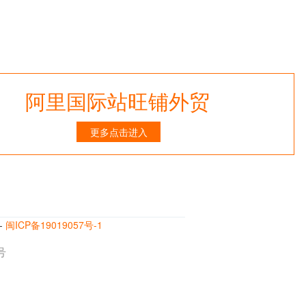
阿里国际站旺铺外贸
更多点击进入
代码
1688阿里巴巴自定义店招下拉导航菜单
1688阿里巴巴开门大吉特效
-
闽ICP备19019057号-1
688阿里巴巴产品滚动
1688阿里巴巴产品滚动
1688阿里巴巴左右侧固定悬
号
标经过变换图片
1688阿里巴巴鼠标经过变换图片
1688阿里巴巴鼠标经过
上移动特效
1688鼠标经过图片向上移动特效
1688阿里巴巴固定背景交替
8旺铺客服代码在线生成器 1688阿里巴巴客服代码
1688阿里巴巴客服代码
16
1688 除了首页全屏，1688详情页全屏其他页面也要全屏
1688除了首页
里巴巴国际站全屏代码生成器
1688阿里巴巴国际站全屏代码生成器
1688