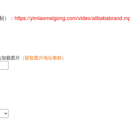
制）：
https://yimiaomeigong.com/video/alibababrand.m
击加载图片
（获取图片地址教程）