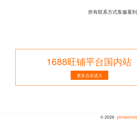
所有联系方式客服看到
1688旺铺平台国内站
更多点击进入
1688阿里巴巴全屏代码 一秒钟生成器
1688阿里巴巴全屏轮播代码
168
© 2026
yimiaome
码生成工具 海报展开伸缩效果生成器
1688阿里巴巴开门大吉
1688阿里
1688阿里巴巴左右侧固定悬浮
1688阿里巴巴鼠标经过图片放大
1688
果
1688阿里巴巴鼠标经过遮罩效果
1688阿里巴巴拼接动画效果
1688