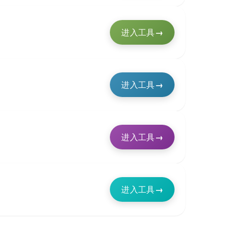
进入工具
→
进入工具
→
进入工具
→
进入工具
→