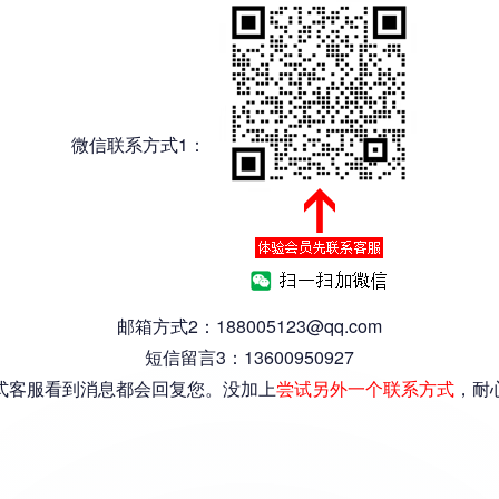
微信联系方式1：
邮箱方式2：188005123@qq.com
短信留言3：13600950927
式客服看到消息都会回复您。没加上
尝试另外一个联系方式
，耐