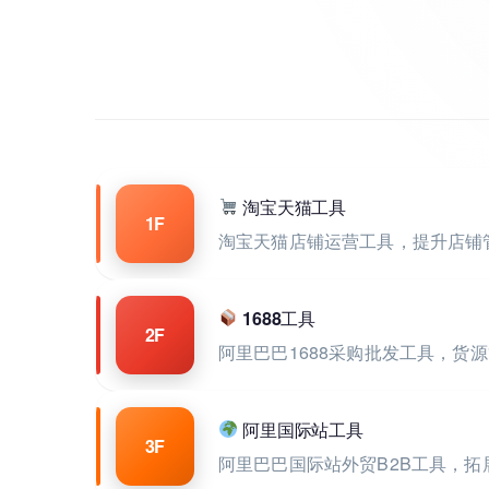
淘宝天猫工具
1F
淘宝天猫店铺运营工具，提升店铺
1688工具
2F
阿里巴巴1688采购批发工具，货
阿里国际站工具
3F
阿里巴巴国际站外贸B2B工具，拓