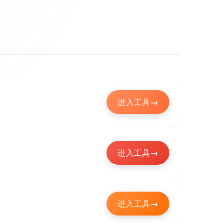
进入工具
→
进入工具
→
进入工具
→