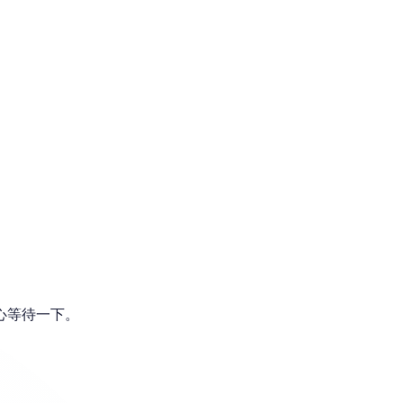
心等待一下。