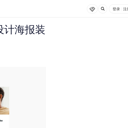
登录
|
注
设计海报装
评