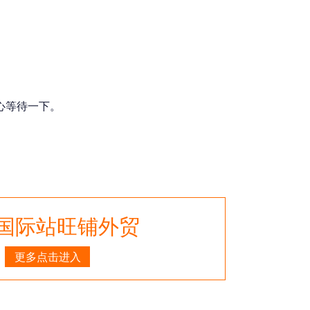
码外
贸跨
境运
营独
立站
心等待一下。
电商
设计
国际站旺铺外贸
更多点击进入