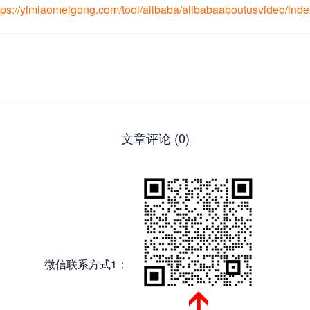
miaomeigong.com/tool/alibaba/alibabaaboutusvideo/inde
文章评论 (0)
微信联系方式1：