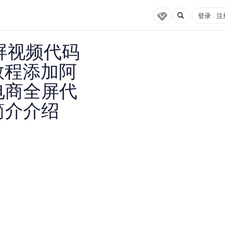
登录
|
注
屏视频代码
教程添加阿
电商全屏代
简介介绍
建站