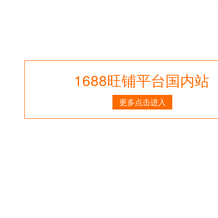
1688旺铺平台国内站
更多点击进入
1688阿里巴巴全屏代码 一秒钟生成器
1688阿里巴巴全屏轮播
巴开门大吉特效效果代码生成工具 海报展开伸缩效果生成器
1
巴巴产品滚动
1688阿里巴巴左右侧固定悬浮
1688阿里巴巴左
图片
1688阿里巴巴鼠标经过变换图片
1688阿里巴巴鼠标经过