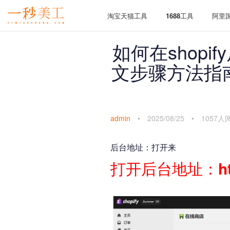
淘宝天猫工具
1688工具
阿里
如何在shop
文步骤方法指
admin
•
2025/08/25
•
1057人
后台地址：打开来
打开后台地址：https: