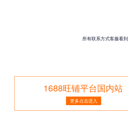
所有联系方式客服看到
1688旺铺平台国内站
更多点击进入